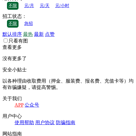
不限
元/月
元/天
元/小时
招工状态：
不限
急招
默认排序
最热
最新
点赞
只看有图
查看更多
没有更多了
安全小贴士
以各种理由收取费⽤（押⾦、服装费、报名费、充值卡等）均
有诈骗嫌疑，请提⾼警惕。
关于我们
APP
公众号
⽤户中⼼
使⽤帮助
⽤户协议
防骗指南
⽹站指南