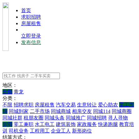
⾸⻚
求职招聘
房屋租售
立即登录
发布信息
地区：
全部
青龙
分类：
不限
招聘求职
房屋租售
汽车交易
生意转让
爱心助农
零工市
场
同城到家
二手市场
同城商城
相亲交友
同城114
同城商圈
同城社群
租朋友圈
同城头条
同城推广
同城招聘
寻人寻物
全部
零工兼职
水工电工
建筑装饰
家政服务
快递跑腿
教育培
训
司机业务
工程用工
企业工人
新形岗位
结算方式：