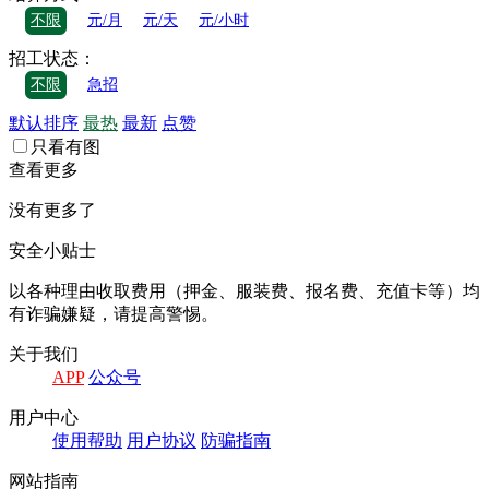
不限
元/月
元/天
元/小时
招工状态：
不限
急招
默认排序
最热
最新
点赞
只看有图
查看更多
没有更多了
安全小贴士
以各种理由收取费⽤（押⾦、服装费、报名费、充值卡等）均
有诈骗嫌疑，请提⾼警惕。
关于我们
APP
公众号
⽤户中⼼
使⽤帮助
⽤户协议
防骗指南
⽹站指南