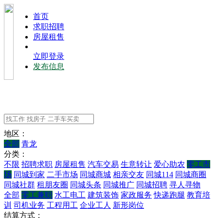
⾸⻚
求职招聘
房屋租售
立即登录
发布信息
地区：
全部
青龙
分类：
不限
招聘求职
房屋租售
汽车交易
生意转让
爱心助农
零工市
场
同城到家
二手市场
同城商城
相亲交友
同城114
同城商圈
同城社群
租朋友圈
同城头条
同城推广
同城招聘
寻人寻物
全部
零工兼职
水工电工
建筑装饰
家政服务
快递跑腿
教育培
训
司机业务
工程用工
企业工人
新形岗位
结算方式：