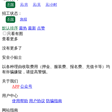
不限
元/月
元/天
元/小时
招工状态：
不限
急招
默认排序
最热
最新
点赞
只看有图
查看更多
没有更多了
安全小贴士
以各种理由收取费⽤（押⾦、服装费、报名费、充值卡等）均
有诈骗嫌疑，请提⾼警惕。
关于我们
APP
公众号
⽤户中⼼
使⽤帮助
⽤户协议
防骗指南
⽹站指南