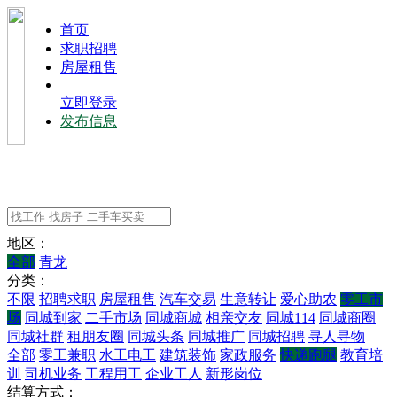
⾸⻚
求职招聘
房屋租售
立即登录
发布信息
地区：
全部
青龙
分类：
不限
招聘求职
房屋租售
汽车交易
生意转让
爱心助农
零工市
场
同城到家
二手市场
同城商城
相亲交友
同城114
同城商圈
同城社群
租朋友圈
同城头条
同城推广
同城招聘
寻人寻物
全部
零工兼职
水工电工
建筑装饰
家政服务
快递跑腿
教育培
训
司机业务
工程用工
企业工人
新形岗位
结算方式：