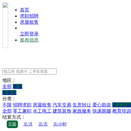
⾸⻚
求职招聘
房屋租售
立即登录
发布信息
地区：
全部
青龙
全青龙
分类：
不限
招聘求职
房屋租售
汽车交易
生意转让
爱心助农
零工市场
全部
零工兼职
水工电工
建筑装饰
家政服务
快递跑腿
教育培训
结算方式：
不限
元/月
元/天
元/小时