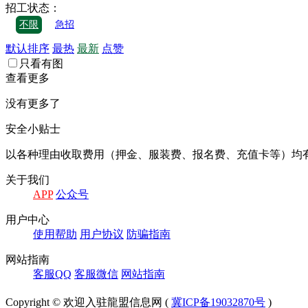
招工状态：
不限
急招
默认排序
最热
最新
点赞
只看有图
查看更多
没有更多了
安全小贴士
以各种理由收取费⽤（押⾦、服装费、报名费、充值卡等）均
关于我们
APP
公众号
⽤户中⼼
使⽤帮助
⽤户协议
防骗指南
⽹站指南
客服QQ
客服微信
⽹站指南
Copyright © 欢迎入驻龍盟信息网 (
冀ICP备19032870号
)