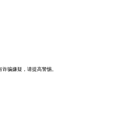
有诈骗嫌疑，请提⾼警惕。