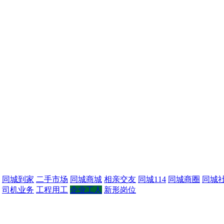
同城到家
二手市场
同城商城
相亲交友
同城114
同城商圈
同城
司机业务
工程用工
企业工人
新形岗位