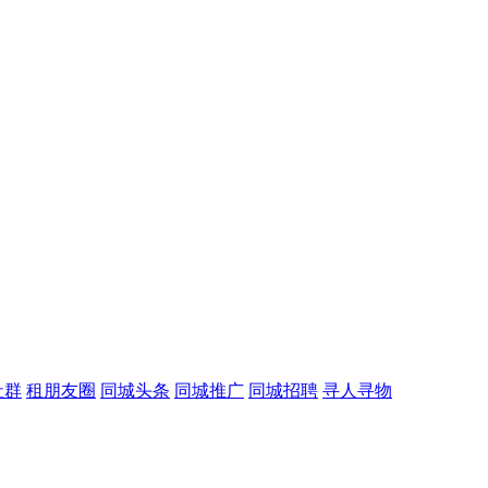
社群
租朋友圈
同城头条
同城推广
同城招聘
寻人寻物