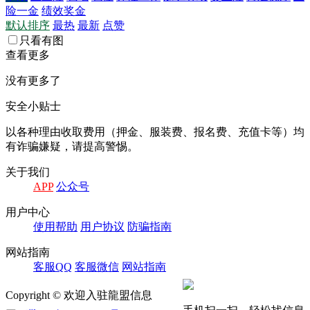
险一金
绩效奖金
默认排序
最热
最新
点赞
只看有图
查看更多
没有更多了
安全小贴士
以各种理由收取费⽤（押⾦、服装费、报名费、充值卡等）均
有诈骗嫌疑，请提⾼警惕。
关于我们
APP
公众号
⽤户中⼼
使⽤帮助
⽤户协议
防骗指南
⽹站指南
客服QQ
客服微信
⽹站指南
Copyright © 欢迎入驻龍盟信息