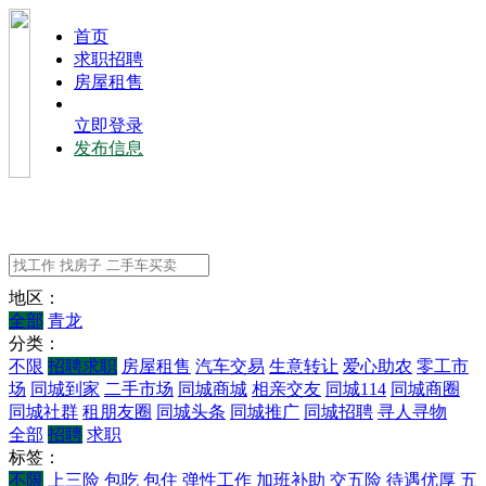
⾸⻚
求职招聘
房屋租售
立即登录
发布信息
地区：
全部
青龙
分类：
不限
招聘求职
房屋租售
汽车交易
生意转让
爱心助农
零工市
场
同城到家
二手市场
同城商城
相亲交友
同城114
同城商圈
同城社群
租朋友圈
同城头条
同城推广
同城招聘
寻人寻物
全部
招聘
求职
标签：
不限
上三险
包吃
包住
弹性工作
加班补助
交五险
待遇优厚
五