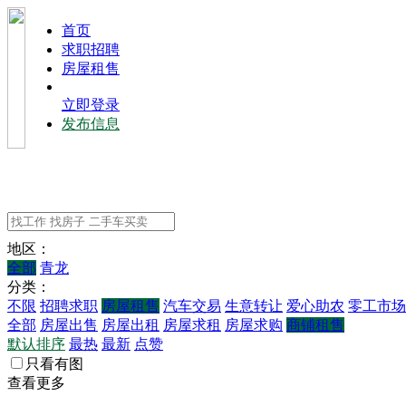
⾸⻚
求职招聘
房屋租售
立即登录
发布信息
地区：
全部
青龙
分类：
不限
招聘求职
房屋租售
汽车交易
生意转让
爱心助农
零工市场
全部
房屋出售
房屋出租
房屋求租
房屋求购
商铺租售
默认排序
最热
最新
点赞
只看有图
查看更多