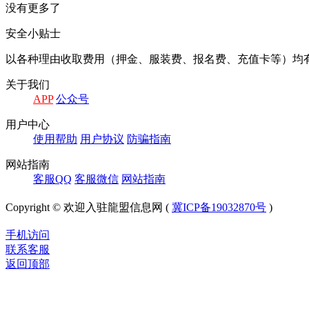
没有更多了
安全小贴士
以各种理由收取费⽤（押⾦、服装费、报名费、充值卡等）均
关于我们
APP
公众号
⽤户中⼼
使⽤帮助
⽤户协议
防骗指南
⽹站指南
客服QQ
客服微信
⽹站指南
Copyright © 欢迎入驻龍盟信息网 (
冀ICP备19032870号
)
手机访问
联系客服
返回顶部