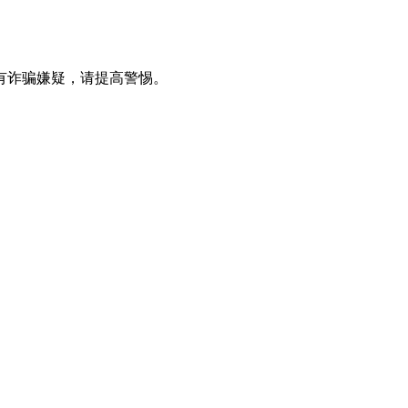
有诈骗嫌疑，请提⾼警惕。