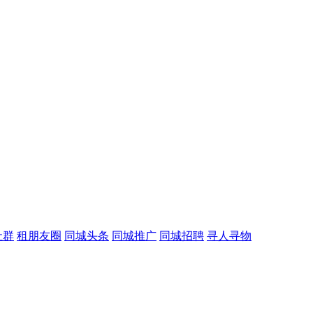
社群
租朋友圈
同城头条
同城推广
同城招聘
寻人寻物