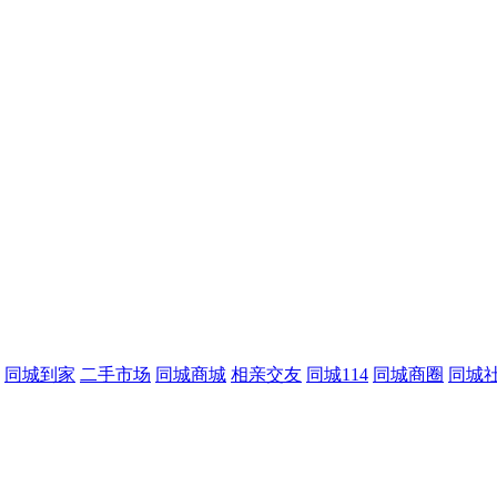
同城到家
二手市场
同城商城
相亲交友
同城114
同城商圈
同城