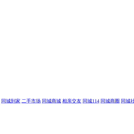
同城到家
二手市场
同城商城
相亲交友
同城114
同城商圈
同城