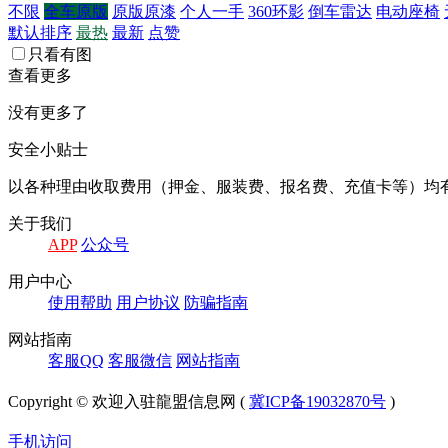
不限
全车原版
原版原漆
个人一手
360环影
倒车雷达
电动座椅
默认排序
最热
最新
点赞
只看有图
查看更多
没有更多了
安全小贴士
以各种理由收取费⽤（押⾦、服装费、报名费、充值卡等）均
关于我们
APP
公众号
⽤户中⼼
使⽤帮助
⽤户协议
防骗指南
⽹站指南
客服QQ
客服微信
⽹站指南
Copyright © 欢迎入驻龍盟信息网 (
冀ICP备19032870号
)
手机访问