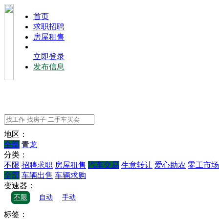
⾸⻚
求职招聘
房屋租售
立即登录
发布信息
地区：
全部
青龙
分类：
不限
招聘求职
房屋租售
汽车交易
生意转让
爱心助农
零工市场
全部
车辆出售
车辆求购
变速器：
不限
自动
手动
标签：