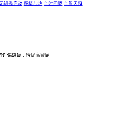
无钥匙启动
座椅加热
全时四驱
全景天窗
有诈骗嫌疑，请提⾼警惕。