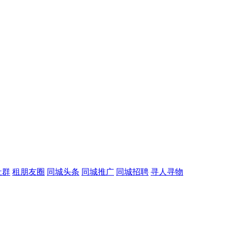
社群
租朋友圈
同城头条
同城推广
同城招聘
寻人寻物