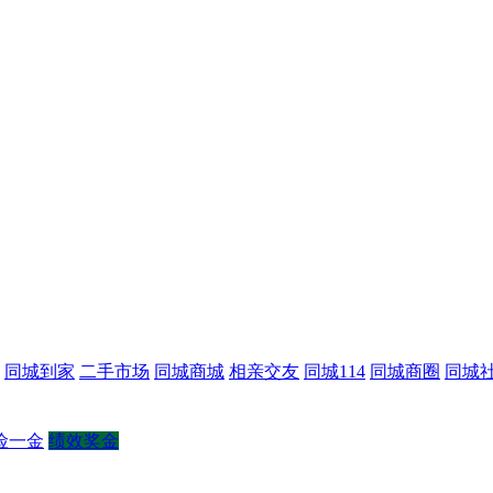
同城到家
二手市场
同城商城
相亲交友
同城114
同城商圈
同城
险一金
绩效奖金