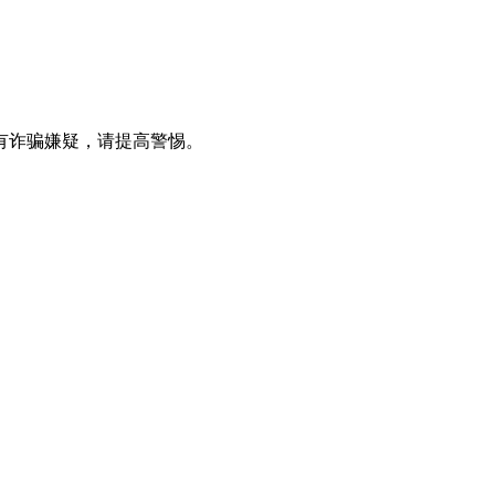
有诈骗嫌疑，请提⾼警惕。