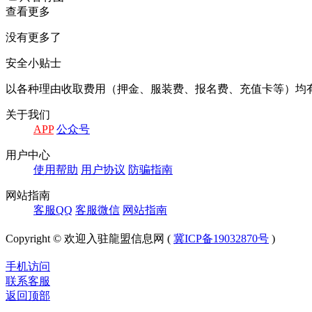
查看更多
没有更多了
安全小贴士
以各种理由收取费⽤（押⾦、服装费、报名费、充值卡等）均
关于我们
APP
公众号
⽤户中⼼
使⽤帮助
⽤户协议
防骗指南
⽹站指南
客服QQ
客服微信
⽹站指南
Copyright © 欢迎入驻龍盟信息网 (
冀ICP备19032870号
)
手机访问
联系客服
返回顶部