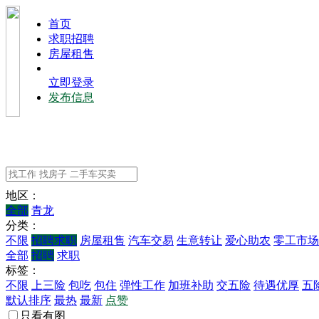
⾸⻚
求职招聘
房屋租售
立即登录
发布信息
地区：
全部
青龙
分类：
不限
招聘求职
房屋租售
汽车交易
生意转让
爱心助农
零工市场
全部
招聘
求职
标签：
不限
上三险
包吃
包住
弹性工作
加班补助
交五险
待遇优厚
五
默认排序
最热
最新
点赞
只看有图