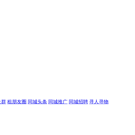
社群
租朋友圈
同城头条
同城推广
同城招聘
寻人寻物