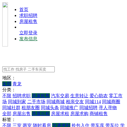
⾸⻚
求职招聘
房屋租售
立即登录
发布信息
地区：
全部
青龙
分类：
不限
招聘求职
房屋租售
汽车交易
生意转让
爱心助农
零工市
场
同城到家
二手市场
同城商城
相亲交友
同城114
同城商圈
同城社群
租朋友圈
同城头条
同城推广
同城招聘
寻人寻物
全部
房屋出售
房屋出租
房屋求租
房屋求购
商铺租售
标签：
不限
三室
两室
随时看房
交通便利
拎包入住
带车库
带车位
学