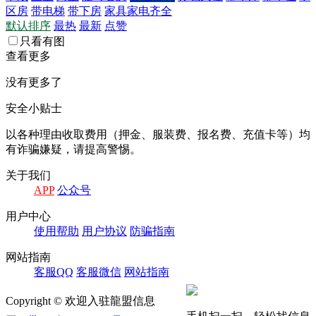
区房
带电梯
带下房
家具家电齐全
默认排序
最热
最新
点赞
只看有图
查看更多
没有更多了
安全小贴士
以各种理由收取费⽤（押⾦、服装费、报名费、充值卡等）均
有诈骗嫌疑，请提⾼警惕。
关于我们
APP
公众号
⽤户中⼼
使⽤帮助
⽤户协议
防骗指南
⽹站指南
客服QQ
客服微信
⽹站指南
Copyright © 欢迎入驻龍盟信息