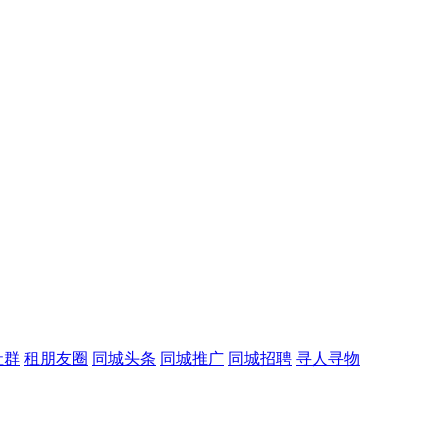
社群
租朋友圈
同城头条
同城推广
同城招聘
寻人寻物