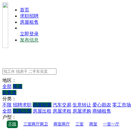
⾸⻚
求职招聘
房屋租售
立即登录
发布信息
地区：
全部
青龙
全青龙
分类：
不限
招聘求职
房屋租售
汽车交易
生意转让
爱心助农
零工市场
全部
房屋出售
房屋出租
房屋求租
房屋求购
商铺租售
户型：
不限
三室两厅两卫
两室两厅
三室
两室
一室一厅