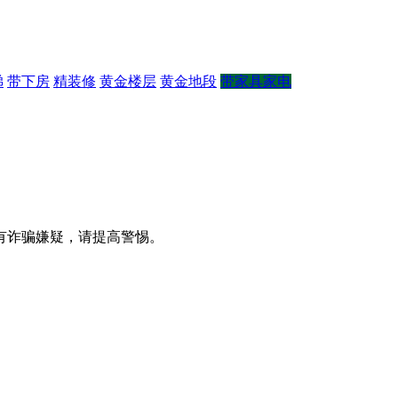
梯
带下房
精装修
黄金楼层
黄金地段
带家具家电
有诈骗嫌疑，请提⾼警惕。