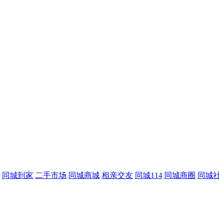
同城到家
二手市场
同城商城
相亲交友
同城114
同城商圈
同城