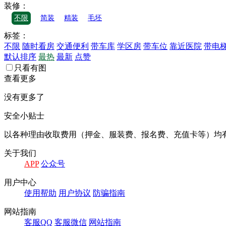
装修：
不限
简装
精装
毛坯
标签：
不限
随时看房
交通便利
带车库
学区房
带车位
靠近医院
带电
默认排序
最热
最新
点赞
只看有图
查看更多
没有更多了
安全小贴士
以各种理由收取费⽤（押⾦、服装费、报名费、充值卡等）均
关于我们
APP
公众号
⽤户中⼼
使⽤帮助
⽤户协议
防骗指南
⽹站指南
客服QQ
客服微信
⽹站指南