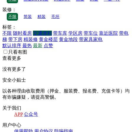
装修：
不限
简装
精装
毛坯
标签：
不限
随时看房
交通便利
带车库
学区房
带车位
靠近医院
带电
梯
带下房
精装修
黄金楼层
黄金地段
带家具家电
默认排序
最热
最新
点赞
只看有图
查看更多
没有更多了
安全小贴士
以各种理由收取费⽤（押⾦、服装费、报名费、充值卡等）均
有诈骗嫌疑，请提⾼警惕。
关于我们
APP
公众号
⽤户中⼼
使⽤帮助
⽤户协议
防骗指南