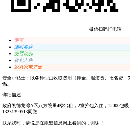
微信扫码打电话
两室
随时看房
交通便利
拎包入住
家具家电齐全
安全小贴士：以各种理由收取费⽤（押⾦、服装费、报名费、
惕。
详细描述
政府凯德龙湾A区八方院里4楼出租，2室拎包入住，12000包暖
13231399513同微
联系我时，请说是在龍盟信息网上看到的，谢谢！