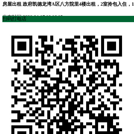
房屋出租 政府凯德龙湾A区八方院里4楼出租，2室拎包入住，12000包暖
发布时间
2026-04-17 10:16:15
扫码打电话