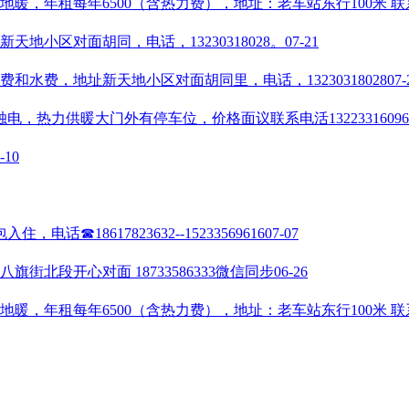
每年6500（含热力费），地址：老车站东行100米 联系电话：15930
地小区对面胡同，电话，13230318028。
07-21
和水费，地址新天地小区对面胡同里，电话，13230318028
07-
热力供暖大门外有停车位，价格面议联系电活13223316096
-10
18617823632--15233569616
07-07
街北段开心对面 18733586333微信同步
06-26
每年6500（含热力费），地址：老车站东行100米 联系电话：15930