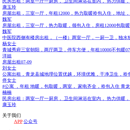
民房出租：两室一厅一厨房， 卫生间淋浴在室内， 热力供暖，地暖，年租
康玉玲
房屋出租，三室一厅，年租12000，热力取暖拎包入住，地址，新天
魏军
房屋出租，三室一厅，热力取暖，领包入住，房租12000包取暖费
魏军
中医院西侧有楼房出租，（一楼）两室一厅，一厨一卫，独水独电，
杨女士
青城秀府三室朝阳，两厅两卫，停车方便，年租10000不包暖
07
洋姐
房屋出租
07-09
刘女士
公寓出租，青龙县城地理位置优越，环境优雅，干净卫生，拎包入住，电话☎
佟女士
#公寓 ，年租 地暖，包取暖，两室， 家电齐全，拎包入住 青龙八旗
楠楠
民房出租：两室一厅一厨房， 卫生间淋浴在室内， 热力供暖，地暖，年租
康玉玲
关于我们
APP
公众号