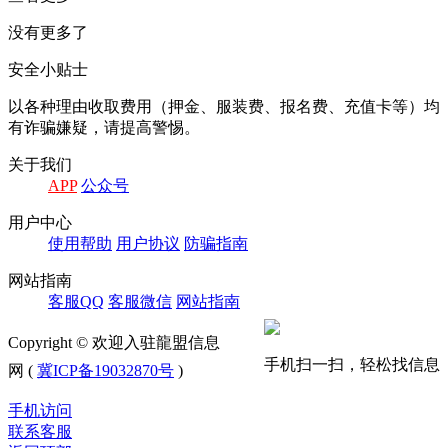
没有更多了
安全小贴士
以各种理由收取费⽤（押⾦、服装费、报名费、充值卡等）均
有诈骗嫌疑，请提⾼警惕。
关于我们
APP
公众号
⽤户中⼼
使⽤帮助
⽤户协议
防骗指南
⽹站指南
客服QQ
客服微信
⽹站指南
Copyright © 欢迎入驻龍盟信息
手机扫一扫，轻松找信息
网 (
冀ICP备19032870号
)
手机访问
联系客服