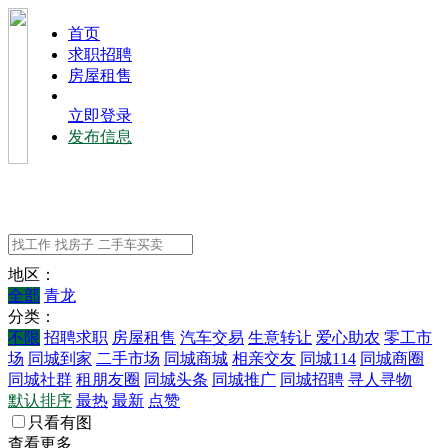
⾸⻚
求职招聘
房屋租售
立即登录
发布信息
地区：
全部
青龙
分类：
不限
招聘求职
房屋租售
汽车交易
生意转让
爱心助农
零工市
场
同城到家
二手市场
同城商城
相亲交友
同城114
同城商圈
同城社群
租朋友圈
同城头条
同城推广
同城招聘
寻人寻物
默认排序
最热
最新
点赞
只看有图
查看更多