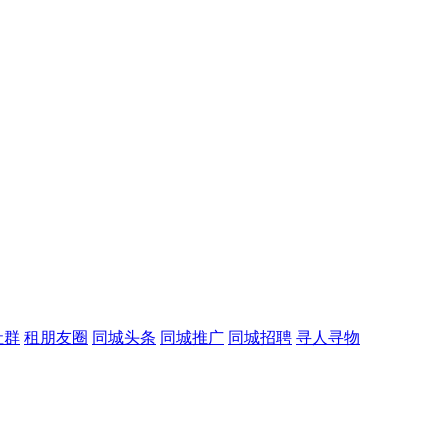
社群
租朋友圈
同城头条
同城推广
同城招聘
寻人寻物