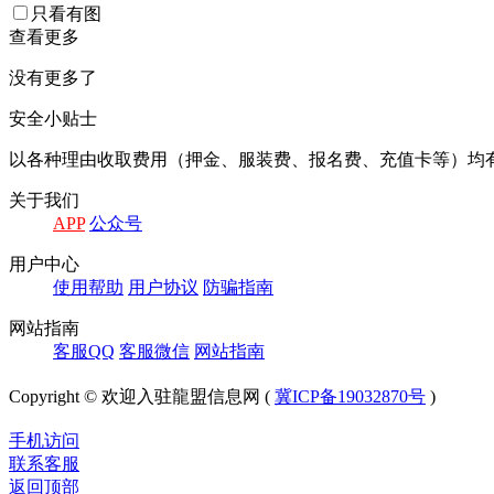
只看有图
查看更多
没有更多了
安全小贴士
以各种理由收取费⽤（押⾦、服装费、报名费、充值卡等）均
关于我们
APP
公众号
⽤户中⼼
使⽤帮助
⽤户协议
防骗指南
⽹站指南
客服QQ
客服微信
⽹站指南
Copyright © 欢迎入驻龍盟信息网 (
冀ICP备19032870号
)
手机访问
联系客服
返回顶部