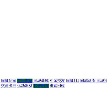
同城到家
二手市场
同城商城
相亲交友
同城114
同城商圈
同城
交通出行
运动器材
其他闲置
求购回收