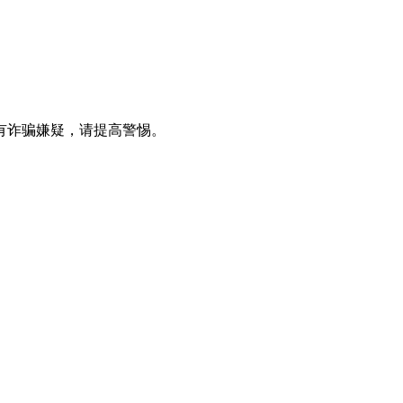
有诈骗嫌疑，请提⾼警惕。