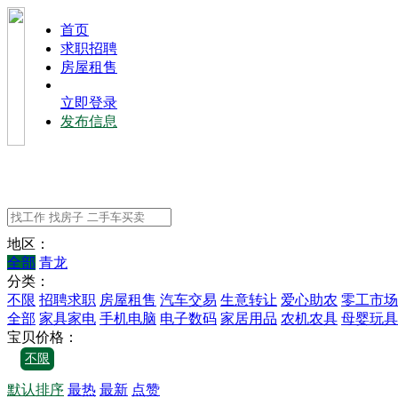
⾸⻚
求职招聘
房屋租售
立即登录
发布信息
地区：
全部
青龙
分类：
不限
招聘求职
房屋租售
汽车交易
生意转让
爱心助农
零工市场
全部
家具家电
手机电脑
电子数码
家居用品
农机农具
母婴玩具
宝贝价格：
不限
默认排序
最热
最新
点赞