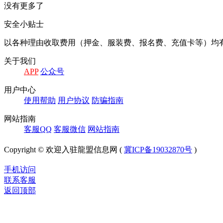
没有更多了
安全小贴士
以各种理由收取费⽤（押⾦、服装费、报名费、充值卡等）均
关于我们
APP
公众号
⽤户中⼼
使⽤帮助
⽤户协议
防骗指南
⽹站指南
客服QQ
客服微信
⽹站指南
Copyright © 欢迎入驻龍盟信息网 (
冀ICP备19032870号
)
手机访问
联系客服
返回顶部