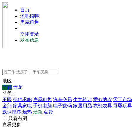
⾸⻚
求职招聘
房屋租售
立即登录
发布信息
地区：
全部
青龙
分类：
不限
招聘求职
房屋租售
汽车交易
生意转让
爱心助农
零工市场
全部
家具家电
手机电脑
电子数码
家居用品
农机农具
母婴玩具
默认排序
最热
最新
点赞
只看有图
查看更多