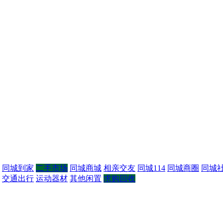
同城到家
二手市场
同城商城
相亲交友
同城114
同城商圈
同城
交通出行
运动器材
其他闲置
求购回收