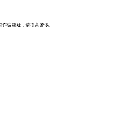
有诈骗嫌疑，请提⾼警惕。