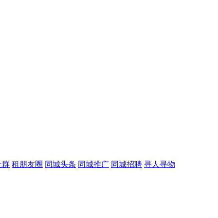
社群
租朋友圈
同城头条
同城推广
同城招聘
寻人寻物