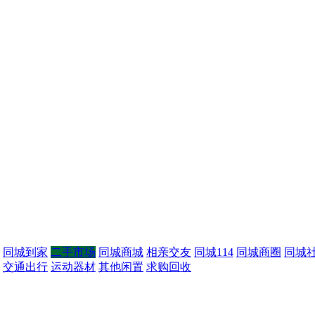
同城到家
二手市场
同城商城
相亲交友
同城114
同城商圈
同城
交通出行
运动器材
其他闲置
求购回收