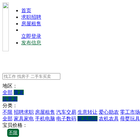
⾸⻚
求职招聘
房屋租售
立即登录
发布信息
地区：
全部
青龙
全青龙
分类：
不限
招聘求职
房屋租售
汽车交易
生意转让
爱心助农
零工市场
全部
家具家电
手机电脑
电子数码
家居用品
农机农具
母婴玩具
宝贝价格：
不限