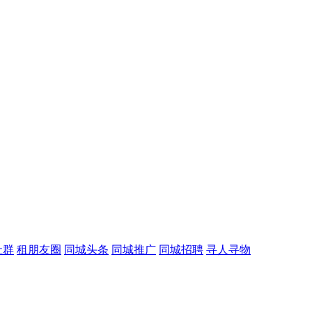
社群
租朋友圈
同城头条
同城推广
同城招聘
寻人寻物