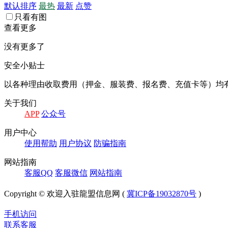
默认排序
最热
最新
点赞
只看有图
查看更多
没有更多了
安全小贴士
以各种理由收取费⽤（押⾦、服装费、报名费、充值卡等）均
关于我们
APP
公众号
⽤户中⼼
使⽤帮助
⽤户协议
防骗指南
⽹站指南
客服QQ
客服微信
⽹站指南
Copyright © 欢迎入驻龍盟信息网 (
冀ICP备19032870号
)
手机访问
联系客服