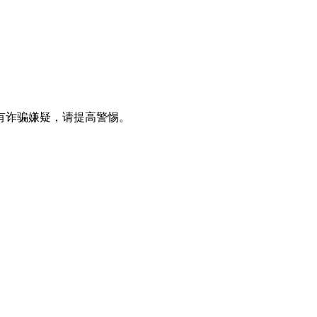
有诈骗嫌疑，请提⾼警惕。