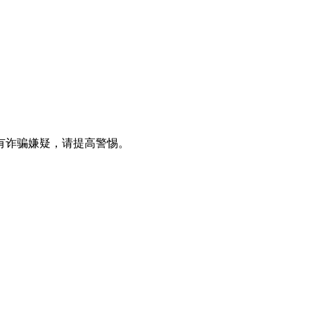
有诈骗嫌疑，请提⾼警惕。