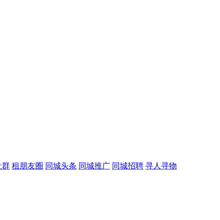
社群
租朋友圈
同城头条
同城推广
同城招聘
寻人寻物