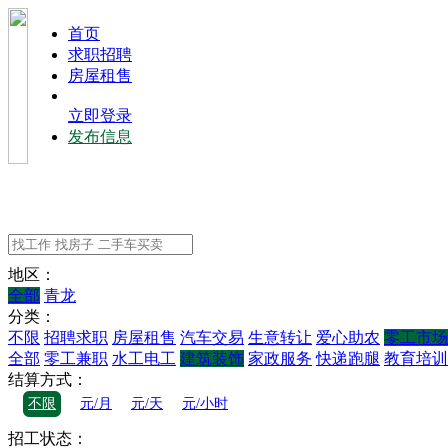
⾸⻚
求职招聘
房屋租售
立即登录
发布信息
地区：
全部
青龙
分类：
不限
招聘求职
房屋租售
汽车交易
生意转让
爱心助农
零工市场
全部
零工兼职
水工电工
建筑装饰
家政服务
快递跑腿
教育培训
结算方式：
不限
元/月
元/天
元/小时
招工状态：