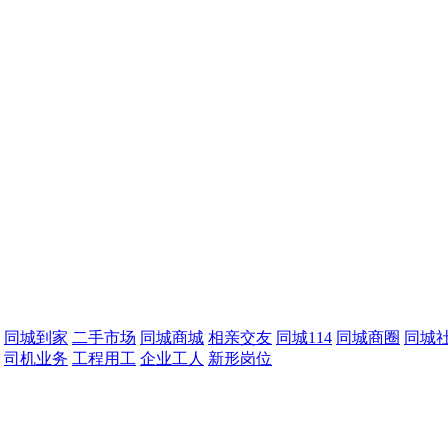
同城到家
二手市场
同城商城
相亲交友
同城114
同城商圈
同城
司机业务
工程用工
企业工人
新形岗位