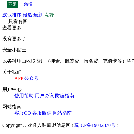
不限
急招
默认排序
最热
最新
点赞
只看有图
查看更多
没有更多了
安全小贴士
以各种理由收取费⽤（押⾦、服装费、报名费、充值卡等）均
关于我们
APP
公众号
⽤户中⼼
使⽤帮助
⽤户协议
防骗指南
⽹站指南
客服QQ
客服微信
⽹站指南
Copyright © 欢迎入驻龍盟信息网 (
冀ICP备19032870号
)