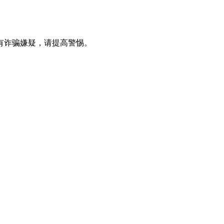
有诈骗嫌疑，请提⾼警惕。