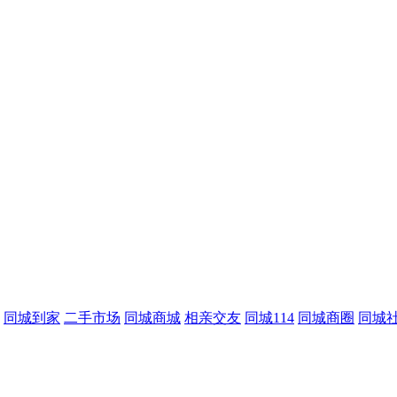
同城到家
二手市场
同城商城
相亲交友
同城114
同城商圈
同城