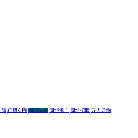
社群
租朋友圈
同城头条
同城推广
同城招聘
寻人寻物