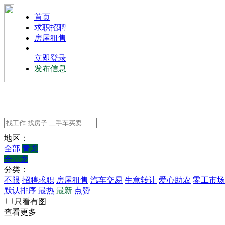
⾸⻚
求职招聘
房屋租售
立即登录
发布信息
地区：
全部
青龙
全青龙
分类：
不限
招聘求职
房屋租售
汽车交易
生意转让
爱心助农
零工市场
默认排序
最热
最新
点赞
只看有图
查看更多