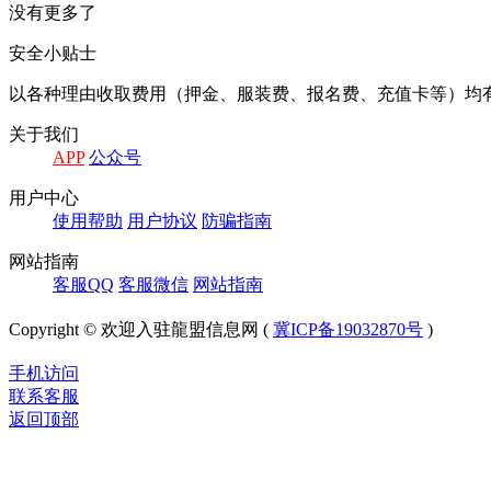
没有更多了
安全小贴士
以各种理由收取费⽤（押⾦、服装费、报名费、充值卡等）均
关于我们
APP
公众号
⽤户中⼼
使⽤帮助
⽤户协议
防骗指南
⽹站指南
客服QQ
客服微信
⽹站指南
Copyright © 欢迎入驻龍盟信息网 (
冀ICP备19032870号
)
手机访问
联系客服
返回顶部