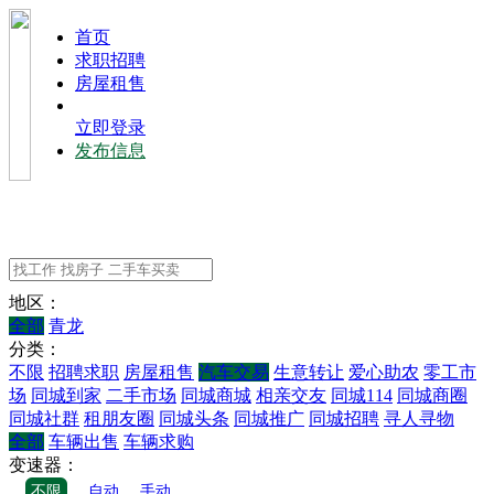
⾸⻚
求职招聘
房屋租售
立即登录
发布信息
地区：
全部
青龙
分类：
不限
招聘求职
房屋租售
汽车交易
生意转让
爱心助农
零工市
场
同城到家
二手市场
同城商城
相亲交友
同城114
同城商圈
同城社群
租朋友圈
同城头条
同城推广
同城招聘
寻人寻物
全部
车辆出售
车辆求购
变速器：
不限
自动
手动