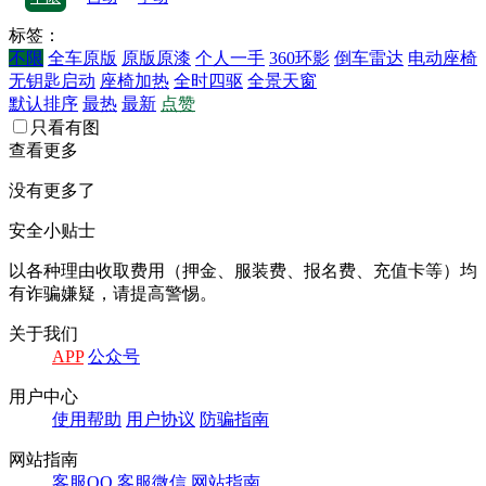
标签：
不限
全车原版
原版原漆
个人一手
360环影
倒车雷达
电动座椅
无钥匙启动
座椅加热
全时四驱
全景天窗
默认排序
最热
最新
点赞
只看有图
查看更多
没有更多了
安全小贴士
以各种理由收取费⽤（押⾦、服装费、报名费、充值卡等）均
有诈骗嫌疑，请提⾼警惕。
关于我们
APP
公众号
⽤户中⼼
使⽤帮助
⽤户协议
防骗指南
⽹站指南
客服QQ
客服微信
⽹站指南