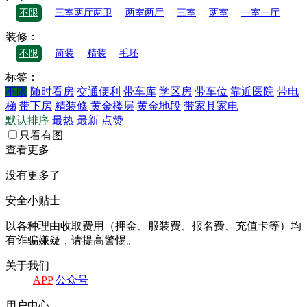
不限
三室两厅两卫
两室两厅
三室
两室
一室一厅
装修：
不限
简装
精装
毛坯
标签：
不限
随时看房
交通便利
带车库
学区房
带车位
靠近医院
带电
梯
带下房
精装修
黄金楼层
黄金地段
带家具家电
默认排序
最热
最新
点赞
只看有图
查看更多
没有更多了
安全小贴士
以各种理由收取费⽤（押⾦、服装费、报名费、充值卡等）均
有诈骗嫌疑，请提⾼警惕。
关于我们
APP
公众号
⽤户中⼼