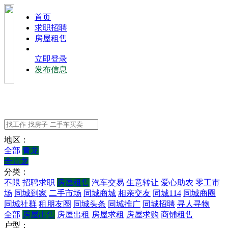
⾸⻚
求职招聘
房屋租售
立即登录
发布信息
地区：
全部
青龙
全青龙
分类：
不限
招聘求职
房屋租售
汽车交易
生意转让
爱心助农
零工市
场
同城到家
二手市场
同城商城
相亲交友
同城114
同城商圈
同城社群
租朋友圈
同城头条
同城推广
同城招聘
寻人寻物
全部
房屋出售
房屋出租
房屋求租
房屋求购
商铺租售
户型：