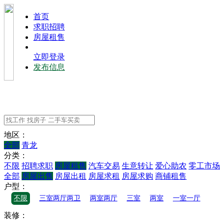
⾸⻚
求职招聘
房屋租售
立即登录
发布信息
地区：
全部
青龙
分类：
不限
招聘求职
房屋租售
汽车交易
生意转让
爱心助农
零工市场
全部
房屋出售
房屋出租
房屋求租
房屋求购
商铺租售
户型：
不限
三室两厅两卫
两室两厅
三室
两室
一室一厅
装修：