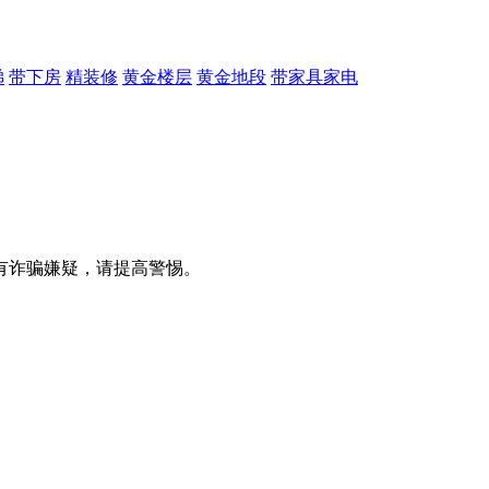
梯
带下房
精装修
黄金楼层
黄金地段
带家具家电
有诈骗嫌疑，请提⾼警惕。