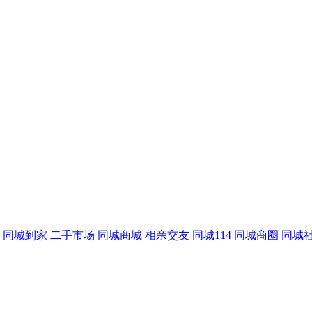
同城到家
二手市场
同城商城
相亲交友
同城114
同城商圈
同城