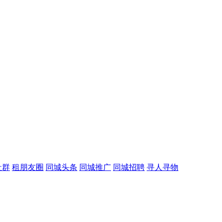
社群
租朋友圈
同城头条
同城推广
同城招聘
寻人寻物