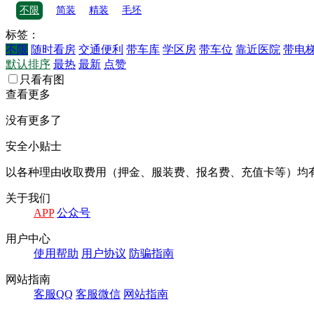
不限
简装
精装
毛坯
标签：
不限
随时看房
交通便利
带车库
学区房
带车位
靠近医院
带电
默认排序
最热
最新
点赞
只看有图
查看更多
没有更多了
安全小贴士
以各种理由收取费⽤（押⾦、服装费、报名费、充值卡等）均
关于我们
APP
公众号
⽤户中⼼
使⽤帮助
⽤户协议
防骗指南
⽹站指南
客服QQ
客服微信
⽹站指南