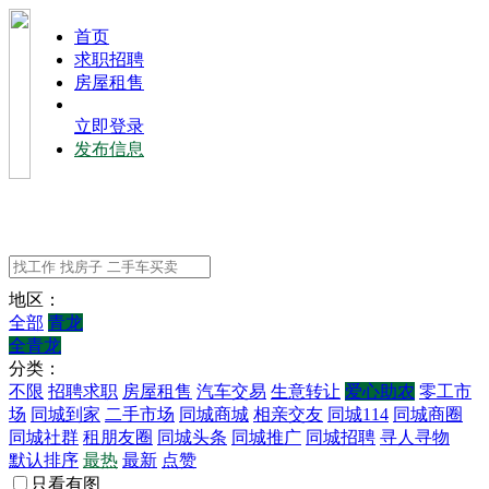
⾸⻚
求职招聘
房屋租售
立即登录
发布信息
地区：
全部
青龙
全青龙
分类：
不限
招聘求职
房屋租售
汽车交易
生意转让
爱心助农
零工市
场
同城到家
二手市场
同城商城
相亲交友
同城114
同城商圈
同城社群
租朋友圈
同城头条
同城推广
同城招聘
寻人寻物
默认排序
最热
最新
点赞
只看有图