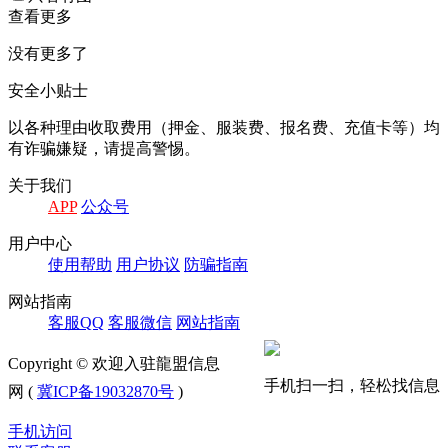
查看更多
没有更多了
安全小贴士
以各种理由收取费⽤（押⾦、服装费、报名费、充值卡等）均
有诈骗嫌疑，请提⾼警惕。
关于我们
APP
公众号
⽤户中⼼
使⽤帮助
⽤户协议
防骗指南
⽹站指南
客服QQ
客服微信
⽹站指南
Copyright © 欢迎入驻龍盟信息
手机扫一扫，轻松找信息
网 (
冀ICP备19032870号
)
手机访问