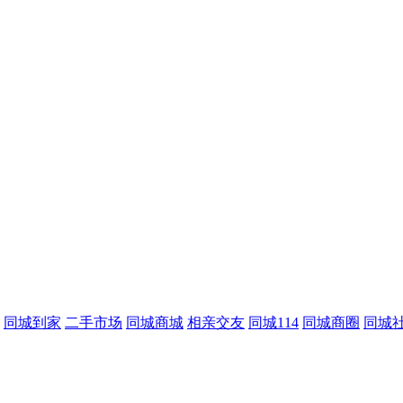
同城到家
二手市场
同城商城
相亲交友
同城114
同城商圈
同城