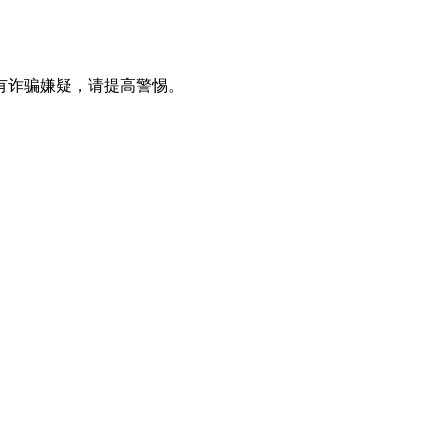
有诈骗嫌疑，请提⾼警惕。