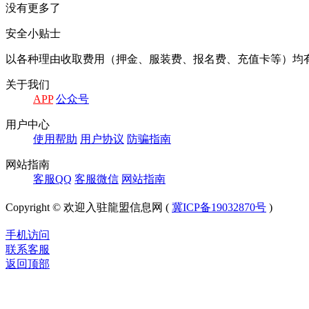
没有更多了
安全小贴士
以各种理由收取费⽤（押⾦、服装费、报名费、充值卡等）均
关于我们
APP
公众号
⽤户中⼼
使⽤帮助
⽤户协议
防骗指南
⽹站指南
客服QQ
客服微信
⽹站指南
Copyright © 欢迎入驻龍盟信息网 (
冀ICP备19032870号
)
手机访问
联系客服
返回顶部