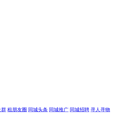
社群
租朋友圈
同城头条
同城推广
同城招聘
寻人寻物