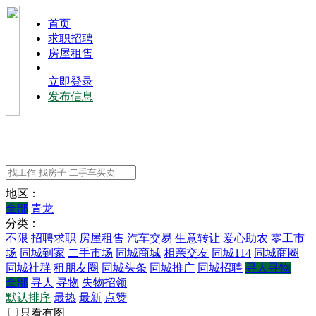
⾸⻚
求职招聘
房屋租售
立即登录
发布信息
地区：
全部
青龙
分类：
不限
招聘求职
房屋租售
汽车交易
生意转让
爱心助农
零工市
场
同城到家
二手市场
同城商城
相亲交友
同城114
同城商圈
同城社群
租朋友圈
同城头条
同城推广
同城招聘
寻人寻物
全部
寻人
寻物
失物招领
默认排序
最热
最新
点赞
只看有图