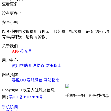
查看更多
没有更多了
安全小贴士
以各种理由收取费⽤（押⾦、服装费、报名费、充值卡等）均
有诈骗嫌疑，请提⾼警惕。
关于我们
APP
公众号
⽤户中⼼
使⽤帮助
⽤户协议
防骗指南
⽹站指南
客服QQ
客服微信
⽹站指南
Copyright © 欢迎入驻龍盟信息
手机扫一扫，轻松找信息
网 (
冀ICP备19032870号
)
手机访问