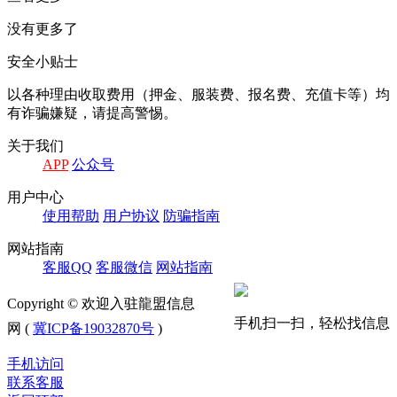
没有更多了
安全小贴士
以各种理由收取费⽤（押⾦、服装费、报名费、充值卡等）均
有诈骗嫌疑，请提⾼警惕。
关于我们
APP
公众号
⽤户中⼼
使⽤帮助
⽤户协议
防骗指南
⽹站指南
客服QQ
客服微信
⽹站指南
Copyright © 欢迎入驻龍盟信息
手机扫一扫，轻松找信息
网 (
冀ICP备19032870号
)
手机访问
联系客服