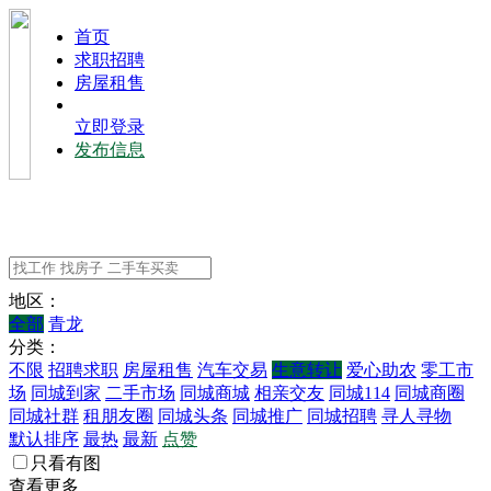
⾸⻚
求职招聘
房屋租售
立即登录
发布信息
地区：
全部
青龙
分类：
不限
招聘求职
房屋租售
汽车交易
生意转让
爱心助农
零工市
场
同城到家
二手市场
同城商城
相亲交友
同城114
同城商圈
同城社群
租朋友圈
同城头条
同城推广
同城招聘
寻人寻物
默认排序
最热
最新
点赞
只看有图
查看更多