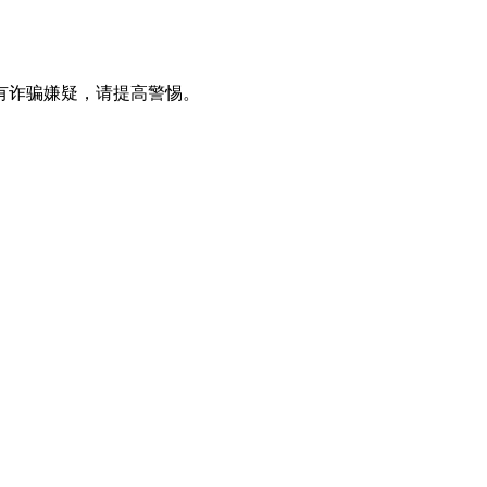
有诈骗嫌疑，请提⾼警惕。