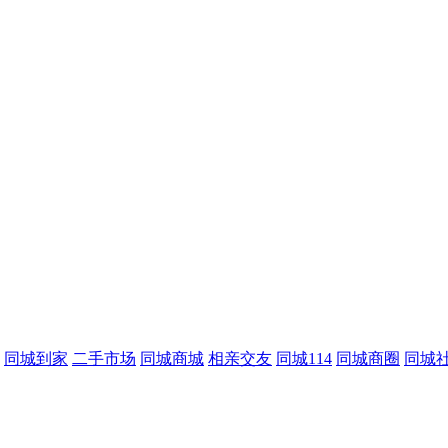
同城到家
二手市场
同城商城
相亲交友
同城114
同城商圈
同城