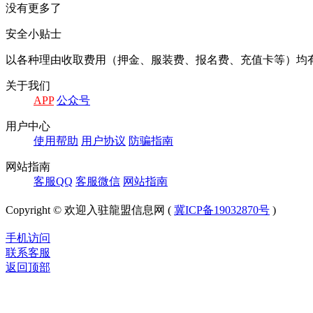
没有更多了
安全小贴士
以各种理由收取费⽤（押⾦、服装费、报名费、充值卡等）均
关于我们
APP
公众号
⽤户中⼼
使⽤帮助
⽤户协议
防骗指南
⽹站指南
客服QQ
客服微信
⽹站指南
Copyright © 欢迎入驻龍盟信息网 (
冀ICP备19032870号
)
手机访问
联系客服
返回顶部