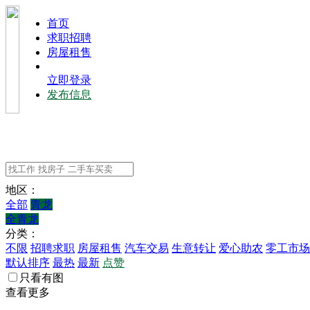
⾸⻚
求职招聘
房屋租售
立即登录
发布信息
地区：
全部
青龙
全青龙
分类：
不限
招聘求职
房屋租售
汽车交易
生意转让
爱心助农
零工市场
默认排序
最热
最新
点赞
只看有图
查看更多