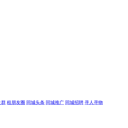
社群
租朋友圈
同城头条
同城推广
同城招聘
寻人寻物