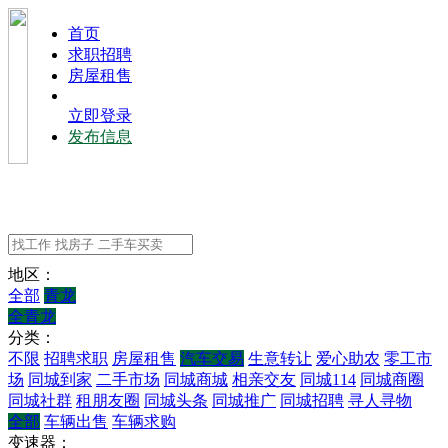
⾸⻚
求职招聘
房屋租售
立即登录
发布信息
地区：
全部
青龙
全青龙
分类：
不限
招聘求职
房屋租售
汽车交易
生意转让
爱心助农
零工市
场
同城到家
二手市场
同城商城
相亲交友
同城114
同城商圈
同城社群
租朋友圈
同城头条
同城推广
同城招聘
寻人寻物
全部
车辆出售
车辆求购
变速器：