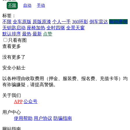
不限
自动
手动
标签：
不限
全车原版
原版原漆
个人一手
360环影
倒车雷达
电动座椅
无钥匙启动
座椅加热
全时四驱
全景天窗
默认排序
最热
最新
点赞
只看有图
查看更多
没有更多了
安全小贴士
以各种理由收取费⽤（押⾦、服装费、报名费、充值卡等）均
有诈骗嫌疑，请提⾼警惕。
关于我们
APP
公众号
⽤户中⼼
使⽤帮助
⽤户协议
防骗指南
⽹站指南