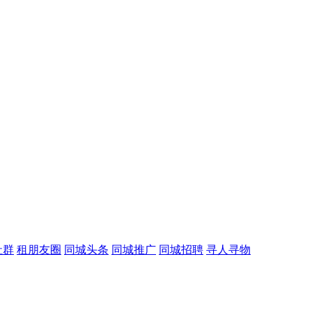
社群
租朋友圈
同城头条
同城推广
同城招聘
寻人寻物