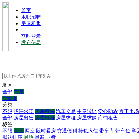
⾸⻚
求职招聘
房屋租售
立即登录
发布信息
地区：
全部
青龙
全青龙
分类：
不限
招聘求职
房屋租售
汽车交易
生意转让
爱心助农
零工市场
全部
房屋出售
房屋出租
房屋求租
房屋求购
商铺租售
标签：
不限
三室
两室
随时看房
交通便利
拎包入住
带车库
带车位
学
默认排序
最热
最新
点赞