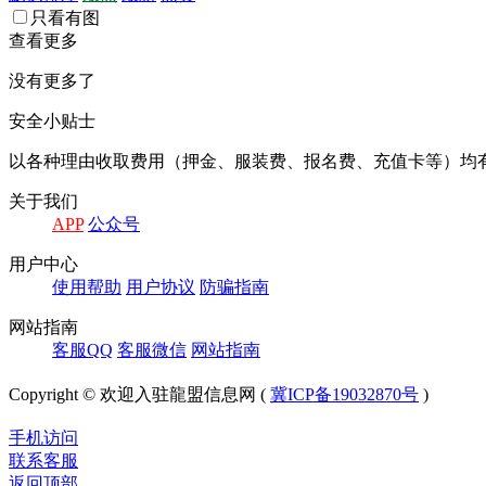
只看有图
查看更多
没有更多了
安全小贴士
以各种理由收取费⽤（押⾦、服装费、报名费、充值卡等）均
关于我们
APP
公众号
⽤户中⼼
使⽤帮助
⽤户协议
防骗指南
⽹站指南
客服QQ
客服微信
⽹站指南
Copyright © 欢迎入驻龍盟信息网 (
冀ICP备19032870号
)
手机访问
联系客服
返回顶部