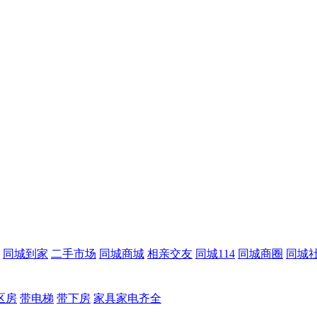
同城到家
二手市场
同城商城
相亲交友
同城114
同城商圈
同城
区房
带电梯
带下房
家具家电齐全