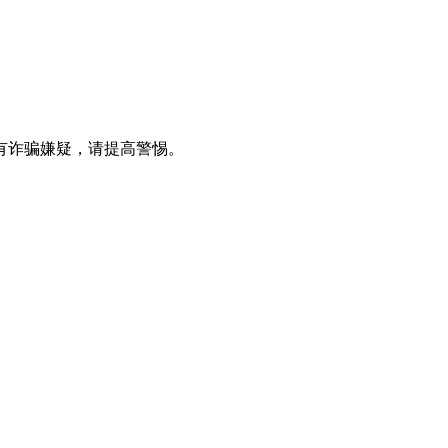
有诈骗嫌疑，请提⾼警惕。