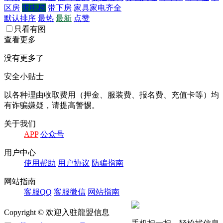
区房
带电梯
带下房
家具家电齐全
默认排序
最热
最新
点赞
只看有图
查看更多
没有更多了
安全小贴士
以各种理由收取费⽤（押⾦、服装费、报名费、充值卡等）均
有诈骗嫌疑，请提⾼警惕。
关于我们
APP
公众号
⽤户中⼼
使⽤帮助
⽤户协议
防骗指南
⽹站指南
客服QQ
客服微信
⽹站指南
Copyright © 欢迎入驻龍盟信息