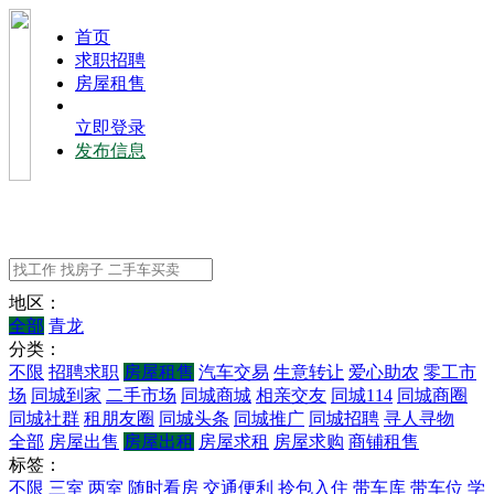
⾸⻚
求职招聘
房屋租售
立即登录
发布信息
地区：
全部
青龙
分类：
不限
招聘求职
房屋租售
汽车交易
生意转让
爱心助农
零工市
场
同城到家
二手市场
同城商城
相亲交友
同城114
同城商圈
同城社群
租朋友圈
同城头条
同城推广
同城招聘
寻人寻物
全部
房屋出售
房屋出租
房屋求租
房屋求购
商铺租售
标签：
不限
三室
两室
随时看房
交通便利
拎包入住
带车库
带车位
学