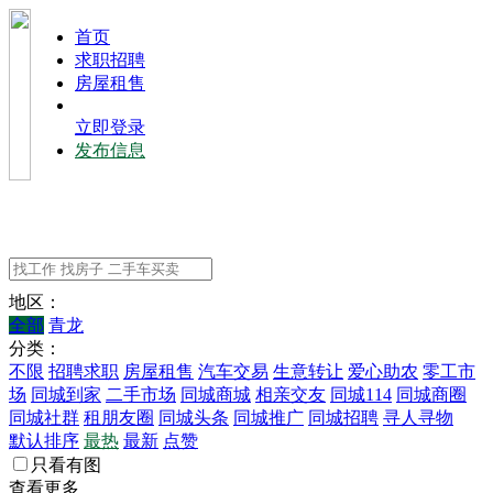
⾸⻚
求职招聘
房屋租售
立即登录
发布信息
地区：
全部
青龙
分类：
不限
招聘求职
房屋租售
汽车交易
生意转让
爱心助农
零工市
场
同城到家
二手市场
同城商城
相亲交友
同城114
同城商圈
同城社群
租朋友圈
同城头条
同城推广
同城招聘
寻人寻物
默认排序
最热
最新
点赞
只看有图
查看更多