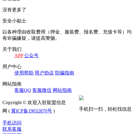
没有更多了
安全小贴士
以各种理由收取费⽤（押⾦、服装费、报名费、充值卡等）均
有诈骗嫌疑，请提⾼警惕。
关于我们
APP
公众号
⽤户中⼼
使⽤帮助
⽤户协议
防骗指南
⽹站指南
客服QQ
客服微信
⽹站指南
Copyright © 欢迎入驻龍盟信息
手机扫一扫，轻松找信息
网 (
冀ICP备19032870号
)
手机访问
联系客服