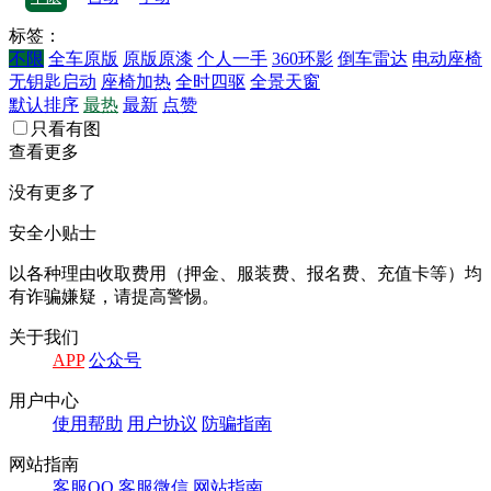
标签：
不限
全车原版
原版原漆
个人一手
360环影
倒车雷达
电动座椅
无钥匙启动
座椅加热
全时四驱
全景天窗
默认排序
最热
最新
点赞
只看有图
查看更多
没有更多了
安全小贴士
以各种理由收取费⽤（押⾦、服装费、报名费、充值卡等）均
有诈骗嫌疑，请提⾼警惕。
关于我们
APP
公众号
⽤户中⼼
使⽤帮助
⽤户协议
防骗指南
⽹站指南
客服QQ
客服微信
⽹站指南