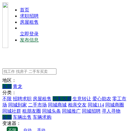
⾸⻚
求职招聘
房屋租售
立即登录
发布信息
地区：
全部
青龙
分类：
不限
招聘求职
房屋租售
汽车交易
生意转让
爱心助农
零工市
场
同城到家
二手市场
同城商城
相亲交友
同城114
同城商圈
同城社群
租朋友圈
同城头条
同城推广
同城招聘
寻人寻物
全部
车辆出售
车辆求购
变速器：
不限
自动
手动