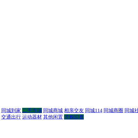
同城到家
二手市场
同城商城
相亲交友
同城114
同城商圈
同城
交通出行
运动器材
其他闲置
求购回收