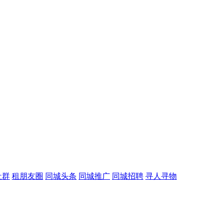
社群
租朋友圈
同城头条
同城推广
同城招聘
寻人寻物