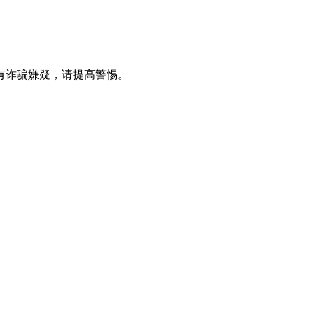
有诈骗嫌疑，请提⾼警惕。