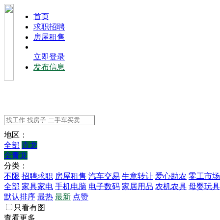
⾸⻚
求职招聘
房屋租售
立即登录
发布信息
地区：
全部
青龙
全青龙
分类：
不限
招聘求职
房屋租售
汽车交易
生意转让
爱心助农
零工市场
全部
家具家电
手机电脑
电子数码
家居用品
农机农具
母婴玩具
默认排序
最热
最新
点赞
只看有图
查看更多