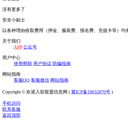
没有更多了
安全小贴士
以各种理由收取费⽤（押⾦、服装费、报名费、充值卡等）均
关于我们
APP
公众号
⽤户中⼼
使⽤帮助
⽤户协议
防骗指南
⽹站指南
客服QQ
客服微信
⽹站指南
Copyright © 欢迎入驻龍盟信息网 (
冀ICP备19032870号
)
手机访问
联系客服
返回顶部