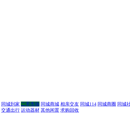
同城到家
二手市场
同城商城
相亲交友
同城114
同城商圈
同城
交通出行
运动器材
其他闲置
求购回收