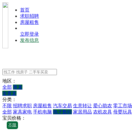
⾸⻚
求职招聘
房屋租售
立即登录
发布信息
地区：
全部
青龙
全青龙
分类：
不限
招聘求职
房屋租售
汽车交易
生意转让
爱心助农
零工市场
全部
家具家电
手机电脑
电子数码
家居用品
农机农具
母婴玩具
宝贝价格：
不限