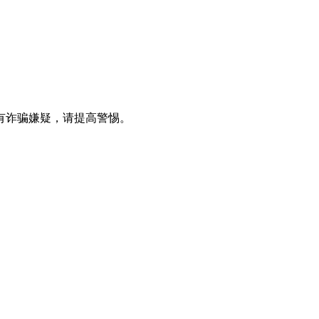
有诈骗嫌疑，请提⾼警惕。