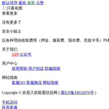
默认排序
最热
最新
点赞
只看有图
查看更多
没有更多了
安全小贴士
以各种理由收取费⽤（押⾦、服装费、报名费、充值卡等）均
关于我们
APP
公众号
⽤户中⼼
使⽤帮助
⽤户协议
防骗指南
⽹站指南
客服QQ
客服微信
⽹站指南
Copyright © 欢迎入驻龍盟信息网 (
冀ICP备19032870号
)
手机访问
联系客服