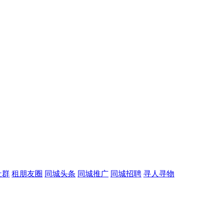
社群
租朋友圈
同城头条
同城推广
同城招聘
寻人寻物