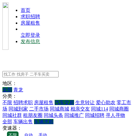
⾸⻚
求职招聘
房屋租售
立即登录
发布信息
地区：
全部
青龙
分类：
不限
招聘求职
房屋租售
汽车交易
生意转让
爱心助农
零工市
场
同城到家
二手市场
同城商城
相亲交友
同城114
同城商圈
同城社群
租朋友圈
同城头条
同城推广
同城招聘
寻人寻物
全部
车辆出售
车辆求购
变速器：
不限
自动
手动