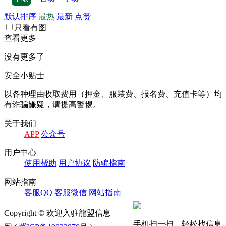
默认排序
最热
最新
点赞
只看有图
查看更多
没有更多了
安全小贴士
以各种理由收取费⽤（押⾦、服装费、报名费、充值卡等）均
有诈骗嫌疑，请提⾼警惕。
关于我们
APP
公众号
⽤户中⼼
使⽤帮助
⽤户协议
防骗指南
⽹站指南
客服QQ
客服微信
⽹站指南
Copyright © 欢迎入驻龍盟信息
手机扫一扫，轻松找信息