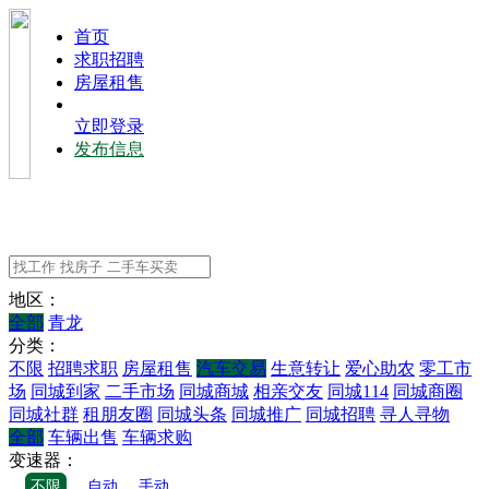
⾸⻚
求职招聘
房屋租售
立即登录
发布信息
地区：
全部
青龙
分类：
不限
招聘求职
房屋租售
汽车交易
生意转让
爱心助农
零工市
场
同城到家
二手市场
同城商城
相亲交友
同城114
同城商圈
同城社群
租朋友圈
同城头条
同城推广
同城招聘
寻人寻物
全部
车辆出售
车辆求购
变速器：
不限
自动
手动