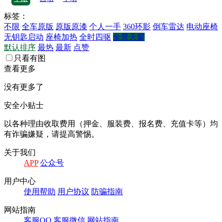
标签：
不限
全车原版
原版原漆
个人一手
360环影
倒车雷达
电动座椅
无钥匙启动
座椅加热
全时四驱
全景天窗
默认排序
最热
最新
点赞
只看有图
查看更多
没有更多了
安全小贴士
以各种理由收取费⽤（押⾦、服装费、报名费、充值卡等）均
有诈骗嫌疑，请提⾼警惕。
关于我们
APP
公众号
⽤户中⼼
使⽤帮助
⽤户协议
防骗指南
⽹站指南
客服QQ
客服微信
⽹站指南