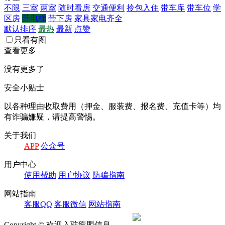
不限
三室
两室
随时看房
交通便利
拎包入住
带车库
带车位
学
区房
带电梯
带下房
家具家电齐全
默认排序
最热
最新
点赞
只看有图
查看更多
没有更多了
安全小贴士
以各种理由收取费⽤（押⾦、服装费、报名费、充值卡等）均
有诈骗嫌疑，请提⾼警惕。
关于我们
APP
公众号
⽤户中⼼
使⽤帮助
⽤户协议
防骗指南
⽹站指南
客服QQ
客服微信
⽹站指南
Copyright © 欢迎入驻龍盟信息