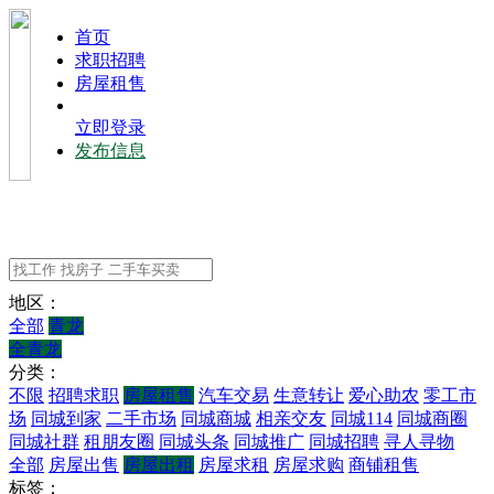
⾸⻚
求职招聘
房屋租售
立即登录
发布信息
地区：
全部
青龙
全青龙
分类：
不限
招聘求职
房屋租售
汽车交易
生意转让
爱心助农
零工市
场
同城到家
二手市场
同城商城
相亲交友
同城114
同城商圈
同城社群
租朋友圈
同城头条
同城推广
同城招聘
寻人寻物
全部
房屋出售
房屋出租
房屋求租
房屋求购
商铺租售
标签：