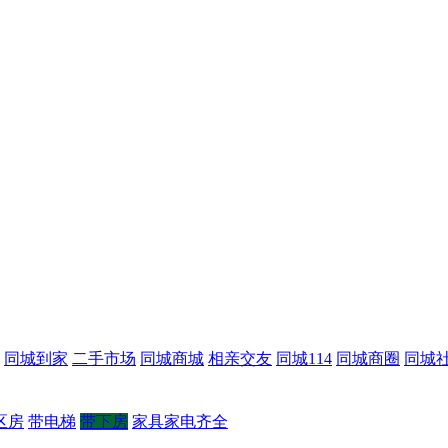
同城到家
二手市场
同城商城
相亲交友
同城114
同城商圈
同城
区房
带电梯
带下房
家具家电齐全