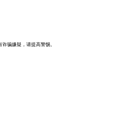
有诈骗嫌疑，请提⾼警惕。