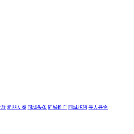
社群
租朋友圈
同城头条
同城推广
同城招聘
寻人寻物