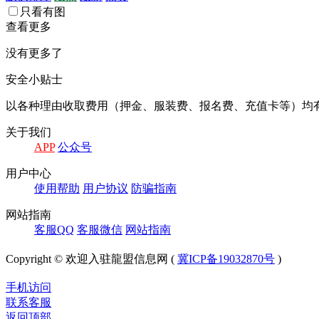
只看有图
查看更多
没有更多了
安全小贴士
以各种理由收取费⽤（押⾦、服装费、报名费、充值卡等）均
关于我们
APP
公众号
⽤户中⼼
使⽤帮助
⽤户协议
防骗指南
⽹站指南
客服QQ
客服微信
⽹站指南
Copyright © 欢迎入驻龍盟信息网 (
冀ICP备19032870号
)
手机访问
联系客服
返回顶部