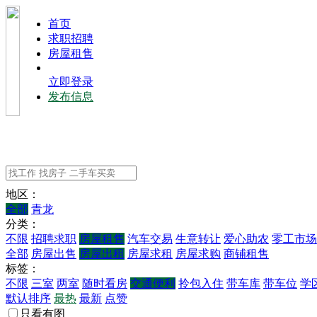
⾸⻚
求职招聘
房屋租售
立即登录
发布信息
地区：
全部
青龙
分类：
不限
招聘求职
房屋租售
汽车交易
生意转让
爱心助农
零工市场
全部
房屋出售
房屋出租
房屋求租
房屋求购
商铺租售
标签：
不限
三室
两室
随时看房
交通便利
拎包入住
带车库
带车位
学
默认排序
最热
最新
点赞
只看有图