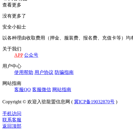
查看更多
没有更多了
安全小贴士
以各种理由收取费⽤（押⾦、服装费、报名费、充值卡等）均
关于我们
APP
公众号
⽤户中⼼
使⽤帮助
⽤户协议
防骗指南
⽹站指南
客服QQ
客服微信
⽹站指南
Copyright © 欢迎入驻龍盟信息网 (
冀ICP备19032870号
)
手机访问
联系客服
返回顶部