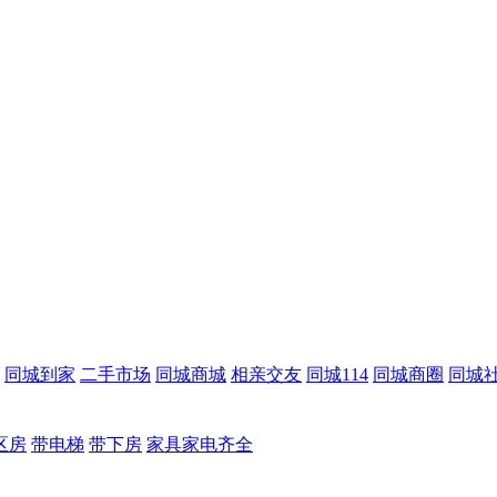
同城到家
二手市场
同城商城
相亲交友
同城114
同城商圈
同城
区房
带电梯
带下房
家具家电齐全