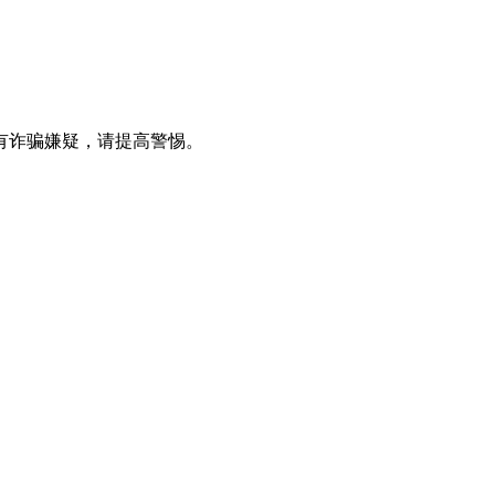
有诈骗嫌疑，请提⾼警惕。