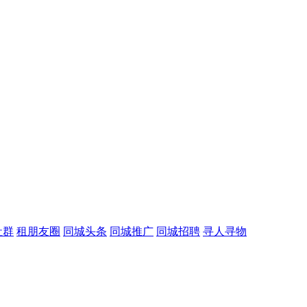
社群
租朋友圈
同城头条
同城推广
同城招聘
寻人寻物