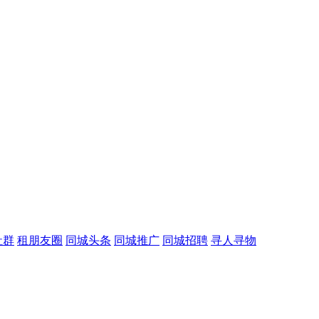
社群
租朋友圈
同城头条
同城推广
同城招聘
寻人寻物