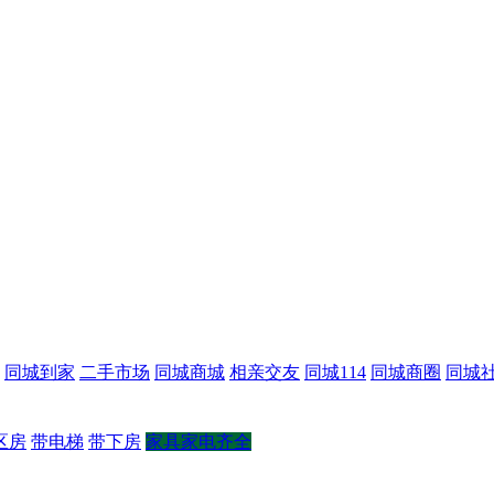
同城到家
二手市场
同城商城
相亲交友
同城114
同城商圈
同城
区房
带电梯
带下房
家具家电齐全