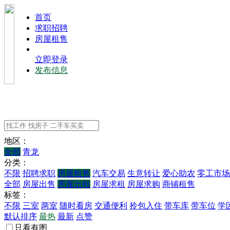
⾸⻚
求职招聘
房屋租售
立即登录
发布信息
地区：
全部
青龙
分类：
不限
招聘求职
房屋租售
汽车交易
生意转让
爱心助农
零工市场
全部
房屋出售
房屋出租
房屋求租
房屋求购
商铺租售
标签：
不限
三室
两室
随时看房
交通便利
拎包入住
带车库
带车位
学
默认排序
最热
最新
点赞
只看有图