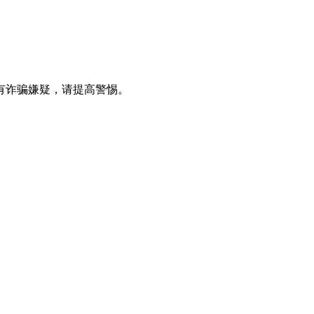
有诈骗嫌疑，请提⾼警惕。